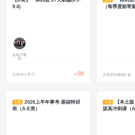
9.4)
（每季度邮寄
金标尺教
师
98
已有24人学习
￥
共有系列课程5 套
2026上半年事考·基础特训
【本土版】
合辑
合辑
班（A-E类）
拔高冲刺课（A