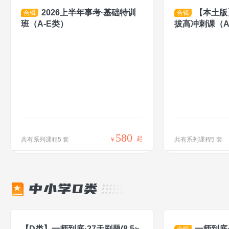
2026上半年事考·基础特训
【本土版】
合辑
合辑
班（A-E类）
拔高冲刺课（A
580
起
共有系列课程5 套
￥
共有系列课程5 套
中小学D类
【D类】一师到底·27天刷题(8.5~
一师到底·
合辑