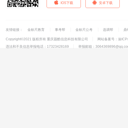
IOS下载
安卓下载
友情链接：
金标尺教育
事考帮
金标尺公考
选调帮
鼎
Copyright©2021 版权所有 重庆题酷信息科技有限公司
网站备案号：渝ICP备
违法和不良信息举报电话：17323428169
举报邮箱：3064369896@qq.co