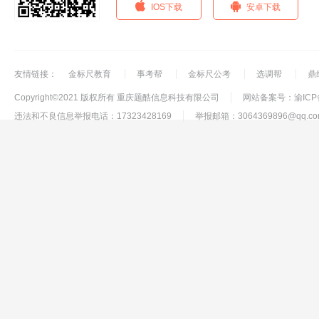
IOS下载
安卓下载
友情链接：
金标尺教育
事考帮
金标尺公考
选调帮
鼎
Copyright©2021 版权所有 重庆题酷信息科技有限公司
网站备案号：渝ICP备
违法和不良信息举报电话：17323428169
举报邮箱：3064369896@qq.co