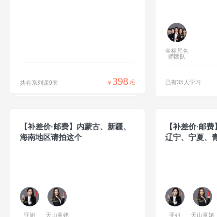
金标尺名
师团队
398
起
已有35人学习
共有系列课9套
￥
【补差价·邮费】内蒙古、新疆、
【补差价·邮费
海南地区请拍这个
辽宁、宁夏、
亚姐
天山童姥
亚姐
天山童姥