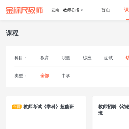
首页
课
云南 · 教师公招
课程
科目：
教育
职测
综应
面试
类型：
全部
中学
教师考试《学科》超能班
教师招聘《幼教
合辑
班